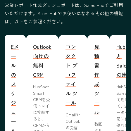
営業レポート作成ダッシュボードは、Sales Hubでご利用
いただけます。Sales Hubでお使いになれるその他の機能
は、以下をご参照ください。
Eメ
Outlook
コン
見
HubSp
ー
向けの
タク
積
と
ル
無料
ト プ
書
Sales
の
CRM
ロフ
作
の連
ス
ァイ
成
HubSpot
HubSp
ケ
ル ツ
ツ
Smart
Salesf
CRMを受
同期に
ジ
ール
ー
信トレイ
て、2つ
ュ
ル
に接続す
ータベ
Gmailや
ると、
間に信
ー
Outlook
数回
CRMから
優れた
の受信
ル
クリ