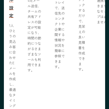
のEメー
連携を
トレイ
ック
ル送信、
きます
設
で、送
する
チームの
なセッ
信先の
定
だけ
共有アド
プは必
コンタ
で、
レスの設
ません
クトや
1人
見栄
定が可能
企業に
ひと
えの
になり、
関する
りの
良い
時間の節
情報や
見込
見積
約につな
状況を
み客
書を
がるさま
簡単に
に合
作成
ざまなツ
参照で
わせ
でき
ールも利
きま
たE
ま
用できま
す。
メー
す。
す。
ルを
作成
し、
最適
なタ
イミ
ング