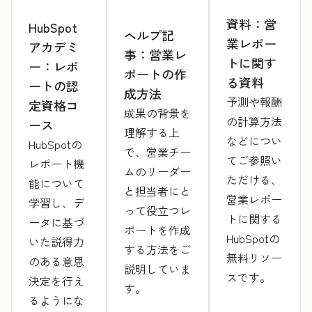
資料：営
HubSpot
ヘルプ記
業レポー
アカデミ
事：営業レ
トに関す
ー：レポ
ポートの作
る資料
ートの認
成方法
予測や報酬
定資格コ
成果の背景を
の計算方法
ース
理解する上
などについ
HubSpotの
で、営業チー
てご参照い
レポート機
ムのリーダー
ただける、
能について
と担当者にと
営業レポー
学習し、デ
って役立つレ
トに関する
ータに基づ
ポートを作成
HubSpotの
いた説得力
する方法をご
無料リソー
のある意思
説明していま
スです。
決定を行え
す。
るようにな