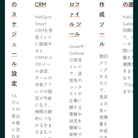
の
CRM
ロフ
作
の連
ス
ァイ
成
HubSpot
HubSp
ケ
ル ツ
ツ
Smart
Salesf
CRMを受
同期に
ジ
ール
ー
信トレイ
て、2つ
ュ
ル
に接続す
ータベ
Gmailや
ると、
間に信
ー
Outlook
数回
CRMから
優れた
の受信
ル
クリ
のEメー
連携を
トレイ
ック
ル送信、
きます
設
で、送
する
チームの
なセッ
信先の
定
だけ
共有アド
プは必
コンタ
で、
レスの設
ません
クトや
1人
見栄
定が可能
企業に
ひと
えの
になり、
関する
りの
良い
時間の節
情報や
見込
見積
約につな
状況を
み客
書を
がるさま
簡単に
に合
作成
ざまなツ
参照で
わせ
でき