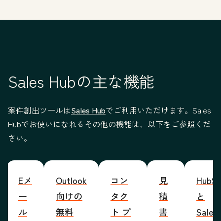
Sales Hubの主な機能
案件創出ツールは
Sales Hub
でご利用いただけます。Sales
Hubでお使いになれるその他の機能は、以下をご参照くだ
さい。
Eメ
Outlook
コン
見
HubSp
ー
向けの
タク
積
と
ル
無料
ト プ
書
Sales