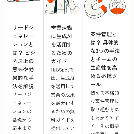
リードジ
営業活動
案件管理と
ェネレー
に生成AI
は？ 具体的
ションと
を活用す
な3つの手法
は？ ビジ
るための
とチームの
ネス上の
ガイド
生産性を高
意味や効
HubSpotで
める必携ツ
果的な手
は、生成AI
ール
法を解説
を活用して
初めて本格的
リードジ
営業の成果
な案件管理に
ェネレー
を最大化す
取り組む方に
ションの
るための無
もわかりやす
基礎から
料ガイドを
く、その概要
応用まで
提供してい