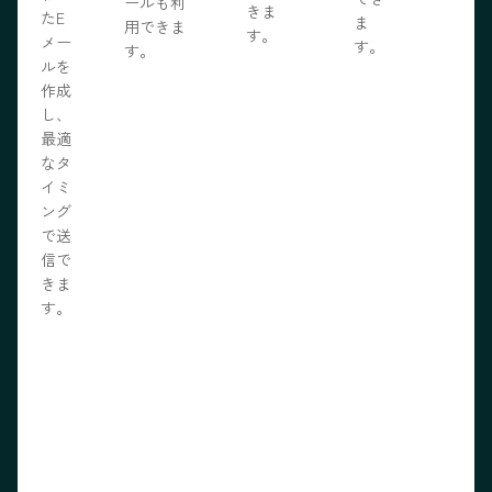
ールも利
きま
たE
ま
用できま
す。
メー
す。
す。
ルを
作成
し、
最適
なタ
イミ
ング
で送
信で
きま
す。