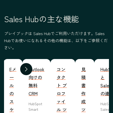
Sales Hubの主な機能
プレイブックは Sales Hubでご利用いただけます。Sales
Hubでお使いになれるその他の機能は、以下をご参照くだ
さい。
Eメ
Outlook
コン
見
HubSp
前へ
次へ
ー
向けの
タク
積
と
ル
無料
ト プ
書
Sales
の
CRM
ロフ
作
の連
ス
ァイ
成
HubSpot
HubSp
ケ
ル ツ
ツ
Smart
Salesf