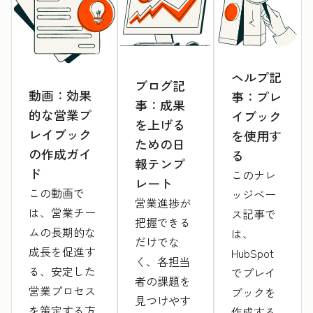
ヘルプ記
ブログ記
動画：効果
事：プレ
事：成果
的な営業プ
イブック
を上げる
レイブック
を使用す
ための日
の作成ガイ
る
報テンプ
ド
このナレ
レート
この動画で
ッジベー
営業進捗が
は、営業チー
ス記事で
把握できる
ムの長期的な
は、
だけでな
成長を促進す
HubSpot
く、各担当
る、安定した
でプレイ
者の課題を
営業プロセス
ブックを
見つけやす
を策定する方
作成する