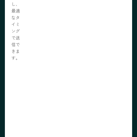
し、
最適
なタ
イミ
ング
で送
信で
きま
す。