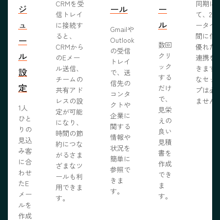
CRMを受
同期に
ジ
ール
ー
信トレイ
て、2つ
ュ
ル
に接続す
ータベ
Gmailや
ると、
間に信
ー
Outlook
数回
CRMから
優れた
の受信
ル
クリ
のEメー
連携を
トレイ
ック
ル送信、
きます
設
で、送
する
チームの
なセッ
信先の
定
だけ
共有アド
プは必
コンタ
で、
レスの設
ません
クトや
1人
見栄
定が可能
企業に
ひと
えの
になり、
関する
りの
良い
時間の節
情報や
見込
見積
約につな
状況を
み客
書を
がるさま
簡単に
に合
作成
ざまなツ
参照で
わせ
でき
ールも利
きま
たE
ま
用できま
す。
メー
す。
す。
ルを
作成