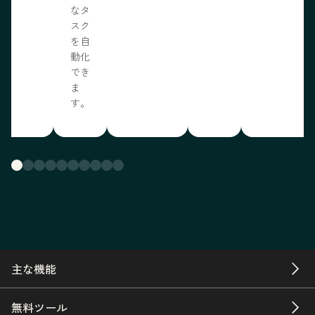
なタ
スク
を自
動化
でき
ま
す。
主な機能
無料ツール