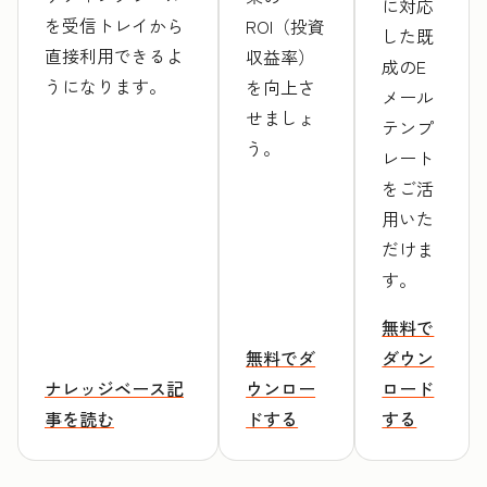
に対応
を受信トレイから
ROI（投資
した既
直接利用できるよ
収益率）
成のE
うになります。
を向上さ
メール
せましょ
テンプ
う。
レート
をご活
用いた
だけま
す。
無料で
無料でダ
ダウン
ナレッジベース記
ウンロー
ロード
事を読む
ドする
する