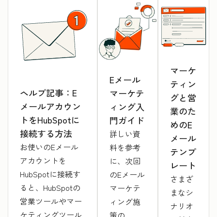
マーケ
Eメール
ティン
ヘルプ記事：E
マーケテ
グと営
メールアカウン
ィング入
業のた
トをHubSpotに
門ガイド
めのE
接続する方法
詳しい資
メール
お使いのEメール
料を参考
テンプ
アカウントを
に、次回
レート
HubSpotに接続す
のEメール
さまざ
ると、HubSpotの
マーケテ
まなシ
営業ツールやマー
ィング施
ナリオ
ケティングツール
策の