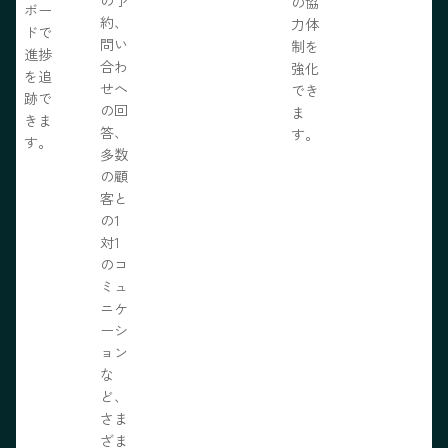
の協
ボー
約、
力体
ドで
問い
制を
進捗
合わ
強化
を追
せへ
でき
跡で
の回
ま
きま
答、
す。
す。
多数
の顧
客と
の1
対1
のコ
ミュ
ニケ
ーシ
ョン
な
ど、
さま
ざま