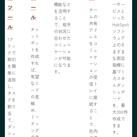
機能など
ーサー
ツ
ー
チー
を活用す
ビスと
ー
ル
ムの
ること
いった
共有
で、相手
HubSpot
ル
チャ
アド
の状況に
ソフト
ット
レス
合わせた
ウェア
1ク
ボッ
をコ
コミュニ
上のさ
リッ
トを
ミュ
ケーショ
まざま
クで
作成
ニケ
ンが可能
な測定
取引
すれ
ーシ
になりま
指標に
を簡
ば、
ョン
す。
基づく
単に
有望
の受
カスタ
追加
なリ
信ト
ムダッ
し、
ード
レイ
シュボ
タス
の見
に接
ード
クを
極
続す
を、最
割り
め、
るこ
大300件
当
ミー
と
作成で
て、
ティ
で、
きま
ダッ
ング
社内
す。
シュ
の予