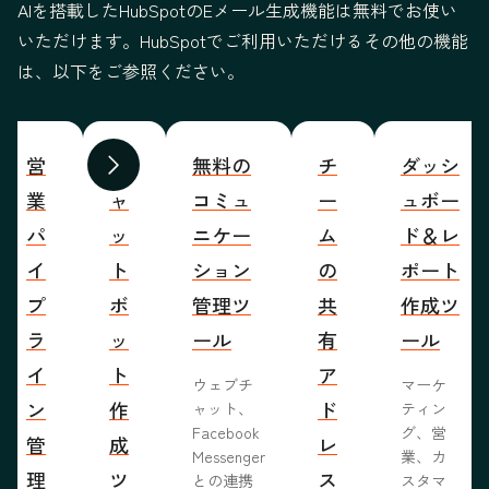
AIを搭載したHubSpotのEメール生成機能は無料でお使い
いただけます。HubSpotでご利用いただけるその他の機能
は、以下をご参照ください。
営
チ
無料の
チ
ダッシ
前へ
次へ
業
ャ
コミュ
ー
ュボー
パ
ッ
ニケー
ム
ド＆レ
イ
ト
ション
の
ポート
プ
ボ
管理ツ
共
作成ツ
ラ
ッ
ール
有
ール
イ
ト
ア
ウェブチ
マーケ
ン
作
ド
ャット、
ティン
Facebook
グ、営
管
成
レ
Messenger
業、カ
理
ツ
ス
との連携
スタマ