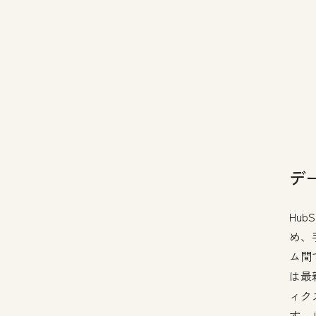
デ
Hu
め、
ム間
は最
ィクス
す。