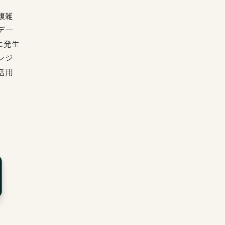
複雑
デー
に発生
ンジ
活用