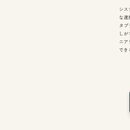
シス
な連
タプ
しが
ニア
でき