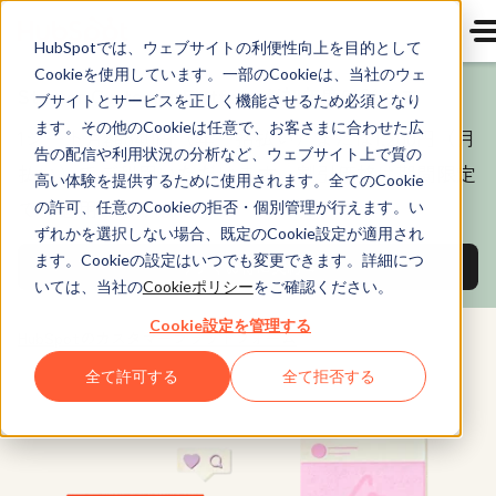
HubSpotでは、ウェブサイトの利便性向上を目的として
Cookieを使用しています。一部のCookieは、当社のウェ
Starter Customer Platformが初年度65％オフ
ブサイトとサービスを正しく機能させるため必須となり
ます。その他のCookieは任意で、お客さまに合わせた広
1シート月額840円（年一括払い）または1,200円（月
告の配信や利用状況の分析など、ウェブサイト上で質の
払い）でご利用いただけます。割引価格は期間限定
高い体験を提供するために使用されます。全てのCookie
での適用となります。
の許可、任意のCookieの拒否・個別管理が行えます。い
ずれかを選択しない場合、既定のCookie設定が適用され
ます。Cookieの設定はいつでも変更できます。詳細につ
今すぐお得に契約→
いては、当社の
Cookieポリシー
をご確認ください。
Cookie設定を管理する
HubSpotのカスタマープラットフォーム
全て許可する
全て拒否する