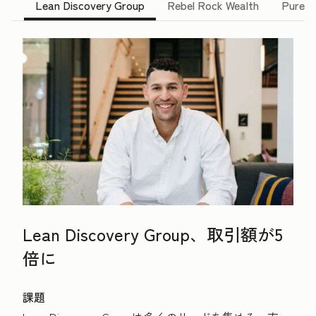
Lean Discovery Group
Rebel Rock Wealth
Pure B
Lean Discovery Group、取引額が5
倍に
課題