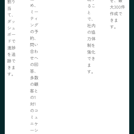
を、最
割り
め、
るこ
大300件
当
ミー
と
作成で
て、
ティ
で、
きま
ダッ
ング
社内
す。
シュ
の予
の協
ボー
約、
力体
ドで
問い
制を
進捗
合わ
強化
を追
せへ
でき
跡で
の回
ま
きま
答、
す。
す。
多数
の顧
客と
の1
対1
のコ
ミュ
ニケ
ーシ