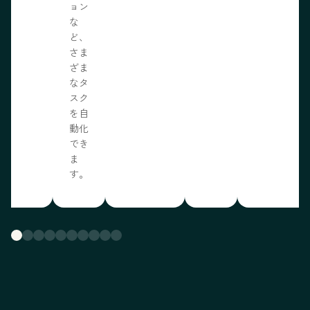
ョン
な
ど、
さま
ざま
なタ
スク
を自
動化
でき
ま
す。