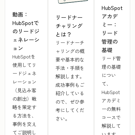
HubSpot
動画：
アカデ
リードナー
HubSpotで
ミー：
チャリング
のリードジ
リード
とは？
ェネレーシ
管理の
リードナーチ
ョン
基礎
ャリングの概
HubSpotを
リード管
要や基本的な
使用してリ
理の基礎
手法・手順を
ードジェネ
につい
解説します。
レーション
て、
成功事例もご
（見込み客
HubSpot
紹介している
の創出）戦
アカデミ
ので、ぜひ参
略を策定す
ーの無料
考にしてくだ
る方法を、
コースで
さい。
事例を交え
解説して
てご説明し
います。