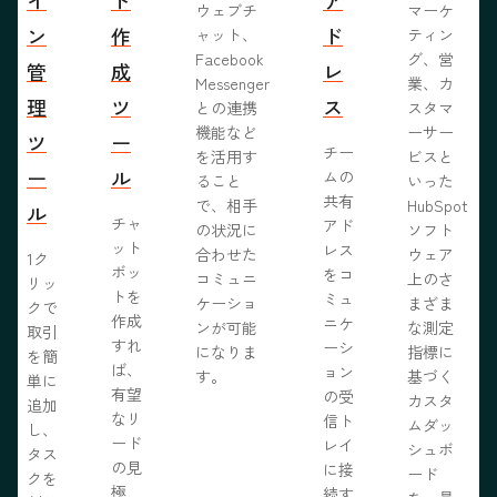
ウェブチ
マーケ
ン
作
ド
ャット、
ティン
Facebook
グ、営
管
成
レ
Messenger
業、カ
理
ツ
ス
との連携
スタマ
機能など
ーサー
ツ
ー
チー
を活用す
ビスと
ー
ル
ムの
ること
いった
共有
で、相手
HubSpot
ル
チャ
アド
の状況に
ソフト
ット
レス
合わせた
ウェア
1ク
ボッ
をコ
コミュニ
上のさ
リッ
トを
ミュ
ケーショ
まざま
クで
作成
ニケ
ンが可能
な測定
取引
すれ
ーシ
になりま
指標に
を簡
ば、
ョン
す。
基づく
単に
有望
の受
カスタ
追加
なリ
信ト
ムダッ
し、
ード
レイ
シュボ
タス
の見
に接
ード
クを
極
続す