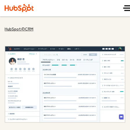
HubSpotのCRM