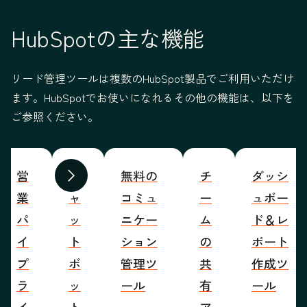
HubSpotの主な機能
リード管理ツールは複数のHubSpot製品でご利用いただけ
ます。HubSpotでお使いになれるその他の機能は、以下を
ご参照ください。
営
チ
無料の
チ
ダッシ
前へ
次へ
業
ャ
コミュ
ー
ュボー
パ
ッ
ニケー
ム
ド＆レ
イ
ト
ション
の
ポート
プ
ボ
管理ツ
共
作成ツ
ラ
ッ
ール
有
ール
イ
ト
ア