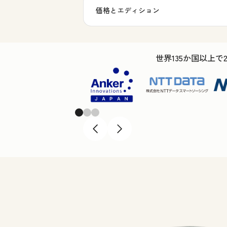
価格とエディション
世界135か国以上で
Previous
Next