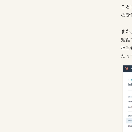
こと
の受
また
短縮
担当
たり