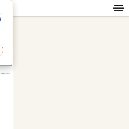
メニ
し
質