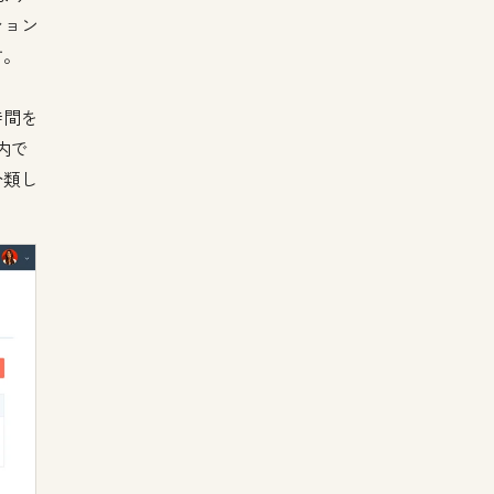
ション
す。
時間を
内で
分類し