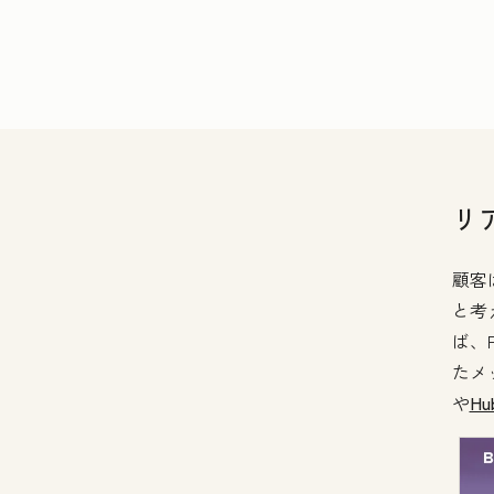
リ
顧客
と考
ば、F
たメ
や
H