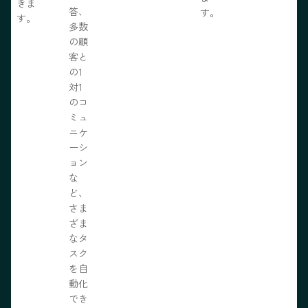
きま
答、
す。
す。
多数
の顧
客と
の1
対1
のコ
ミュ
ニケ
ーシ
ョン
な
ど、
さま
ざま
なタ
スク
を自
動化
でき