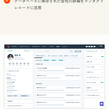
データベースに保存された会社の詳細をコンタクト
レコードに活用
ク