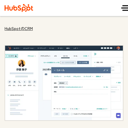
HubSpotのCRM