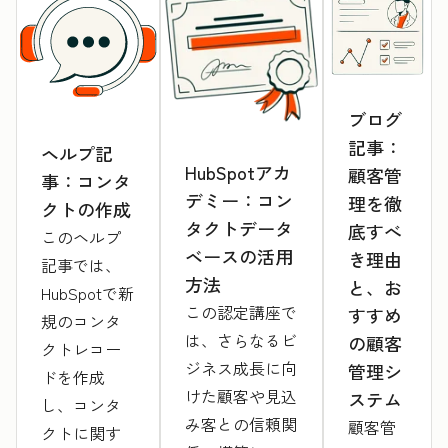
ブログ
記事：
ヘルプ記
HubSpotアカ
顧客管
事：コンタ
デミー：コン
理を徹
クトの作成
タクトデータ
底すべ
このヘルプ
ベースの活用
き理由
記事では、
方法
と、お
HubSpotで新
この認定講座で
すすめ
規のコンタ
は、さらなるビ
の顧客
クトレコー
ジネス成長に向
管理シ
ドを作成
けた顧客や見込
ステム
し、コンタ
み客との信頼関
顧客管
クトに関す