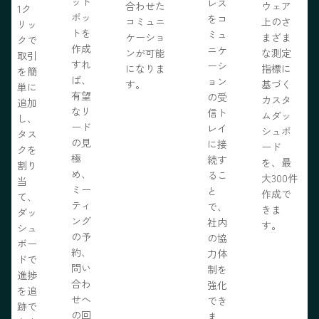
ット
レス
合わせた
ウェア
1ク
ボッ
をコ
コミュニ
上のさ
リッ
トを
ミュ
ケーショ
まざま
クで
作成
ニケ
ンが可能
な測定
取引
すれ
ーシ
になりま
指標に
を簡
ば、
ョン
す。
基づく
単に
有望
の受
カスタ
追加
なリ
信ト
ムダッ
し、
ード
レイ
シュボ
タス
の見
に接
ード
クを
極
続す
を、最
割り
め、
るこ
大300件
当
ミー
と
作成で
て、
ティ
で、
きま
ダッ
ング
社内
す。
シュ
の予
の協
ボー
約、
力体
ドで
問い
制を
進捗
合わ
強化
を追
せへ
でき
跡で
の回
ま