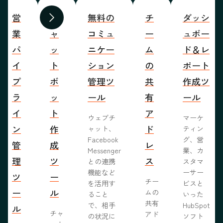
営
チ
無料の
チ
ダッシ
前へ
次へ
業
ャ
コミュ
ー
ュボー
パ
ッ
ニケー
ム
ド＆レ
イ
ト
ション
の
ポート
プ
ボ
管理ツ
共
作成ツ
ラ
ッ
ール
有
ール
イ
ト
ア
ウェブチ
マーケ
ン
作
ド
ャット、
ティン
Facebook
グ、営
管
成
レ
Messenger
業、カ
理
ツ
ス
との連携
スタマ
機能など
ーサー
ツ
ー
チー
を活用す
ビスと
ー
ル
ムの
ること
いった
共有
で、相手
HubSpot
ル
チャ
アド
の状況に
ソフト