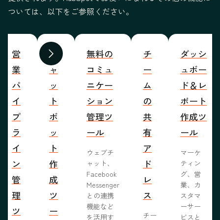
ついては、以下をご参照ください。
営
チ
無料の
チ
ダッシ
前へ
次へ
業
ャ
コミュ
ー
ュボー
パ
ッ
ニケー
ム
ド＆レ
イ
ト
ション
の
ポート
プ
ボ
管理ツ
共
作成ツ
ラ
ッ
ール
有
ール
イ
ト
ア
ウェブチ
マーケ
ン
作
ド
ャット、
ティン
Facebook
グ、営
管
成
レ
Messenger
業、カ
理
ツ
ス
との連携
スタマ
機能など
ーサー
ツ
ー
チー
を活用す
ビスと