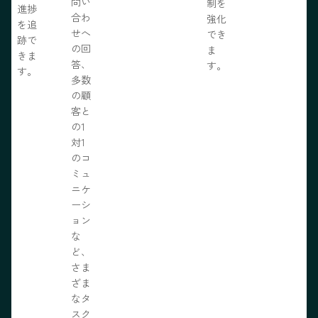
問い
制を
進捗
合わ
強化
を追
せへ
でき
跡で
の回
ま
きま
答、
す。
す。
多数
の顧
客と
の1
対1
のコ
ミュ
ニケ
ーシ
ョン
な
ど、
さま
ざま
なタ
スク