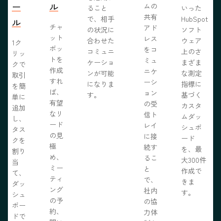
ー
ル
ムの
ること
いった
共有
で、相手
HubSpot
ル
チャ
アド
の状況に
ソフト
ット
レス
合わせた
ウェア
1ク
ボッ
をコ
コミュニ
上のさ
リッ
トを
ミュ
ケーショ
まざま
クで
作成
ニケ
ンが可能
な測定
取引
すれ
ーシ
になりま
指標に
を簡
ば、
ョン
す。
基づく
単に
有望
の受
カスタ
追加
なリ
信ト
ムダッ
し、
ード
レイ
シュボ
タス
の見
に接
ード
クを
極
続す
を、最
割り
め、
るこ
大300件
当
ミー
と
作成で
て、
ティ
で、
きま
ダッ
ング
社内
す。
シュ
の予
の協
ボー
約、
力体
ドで