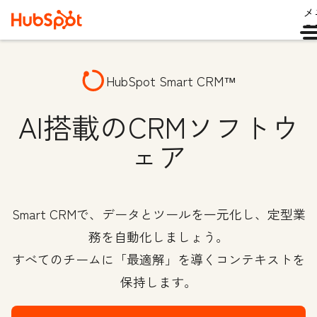
メ
ュ
HubSpot Smart CRM™
AI搭載のCRMソフトウ
ェア
Smart CRMで、データとツールを一元化し、定型業
務を自動化しましょう。
すべてのチームに「最適解」を導くコンテキストを
保持します。