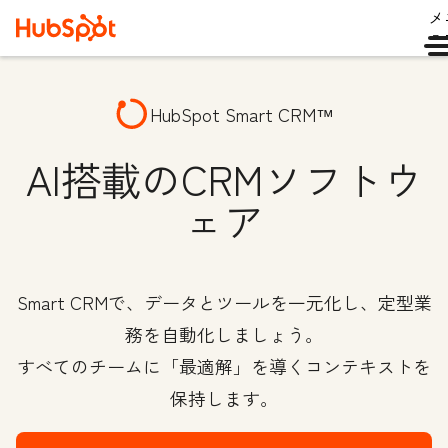
メ
ュ
HubSpot Smart CRM™
AI搭載のCRMソフトウ
ェア
Smart CRMで、データとツールを一元化し、定型業
務を自動化しましょう。
すべてのチームに「最適解」を導くコンテキストを
保持します。