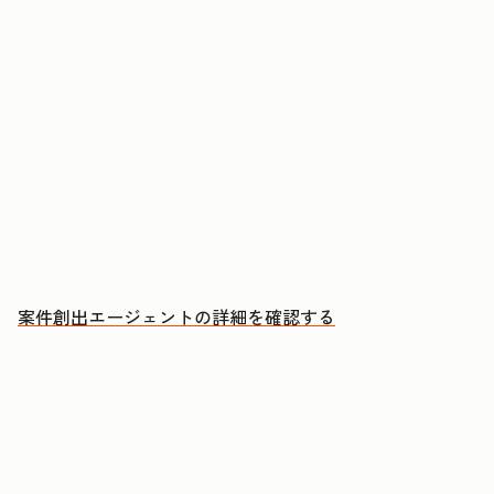
アカウントに購買検討のシグナルが現れたタイミ
ングでアプローチする
ミーティングのたびに、CRMへの自動更新とフォ
ローアップEメールの下書きを承認する
成約につながる会話により多くの時間を充てる
案件創出エージェントの詳細を確認する