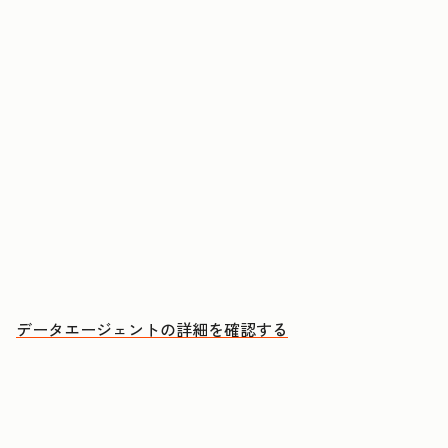
コンタクトや企業に関する質問に回答する
CRMデータ、通話、Eメール、文書からインサイ
トを取得する
優先的にアプローチすべきアカウントと、その理
由を把握する
データエージェントの詳細を確認する