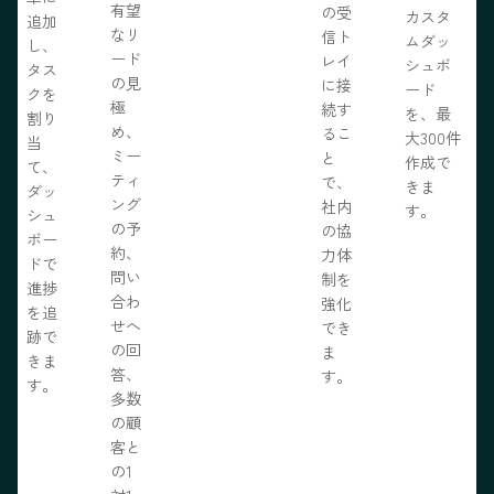
有望
の受
カスタ
追加
なリ
信ト
ムダッ
し、
ード
レイ
シュボ
タス
の見
に接
ード
クを
極
続す
を、最
割り
め、
るこ
大300件
当
ミー
と
作成で
て、
ティ
で、
きま
ダッ
ング
社内
す。
シュ
の予
の協
ボー
約、
力体
ドで
問い
制を
進捗
合わ
強化
を追
せへ
でき
跡で
の回
ま
きま
答、
す。
す。
多数
の顧
客と
の1