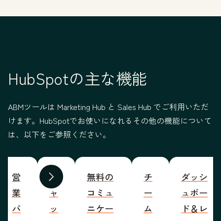
HubSpotの主な機能
ABMツールは Marketing Hub と Sales Hub でご利用いただ
けます。HubSpotでお使いになれるその他の機能について
は、以下をご参照ください。
営
チ
無料の
チ
ダッシ
前へ
次へ
業
ャ
コミュ
ー
ュボー
パ
ッ
ニケー
ム
ド＆レ