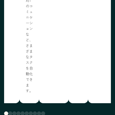
対1
のコ
ミュ
ニケ
ーシ
ョン
な
ど、
さま
ざま
なタ
スク
を自
動化
でき
ま
す。