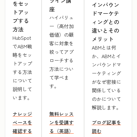
ライン講
をセッ
インバウン
座
トアッ
ドマーケテ
ハイバリュ
プする
ィングとの
ー（高付加
方法
違いとその
価値）の顧
HubSpot
メリット
客に対象を
でABM戦
ABMとは何
絞ってアプ
略をセッ
か、ABMとイ
ローチする
トアップ
ンバウンドマ
方法につい
する方法
ーケティング
て学べま
について
がなぜ密接に
す。
説明して
関係している
います。
のかについて
解説します。
ナレッジ
無料レッス
ベースを
ンを受講す
ブログ記事を
確認する
る（英語）
読む