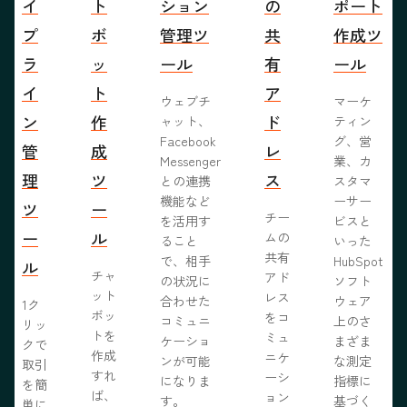
イ
ト
ション
の
ポート
プ
ボ
管理ツ
共
作成ツ
ラ
ッ
ール
有
ール
イ
ト
ア
ウェブチ
マーケ
ン
作
ド
ャット、
ティン
Facebook
グ、営
管
成
レ
Messenger
業、カ
理
ツ
ス
との連携
スタマ
機能など
ーサー
ツ
ー
チー
を活用す
ビスと
ー
ル
ムの
ること
いった
共有
で、相手
HubSpot
ル
チャ
アド
の状況に
ソフト
ット
レス
合わせた
ウェア
1ク
ボッ
をコ
コミュニ
上のさ
リッ
トを
ミュ
ケーショ
まざま
クで
作成
ニケ
ンが可能
な測定
取引
すれ
ーシ
になりま
指標に
を簡
ば、
ョン
す。
基づく
単に