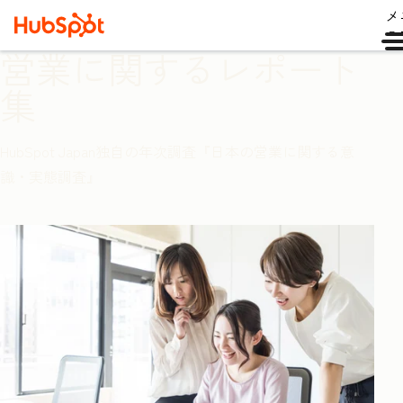
メ
ュ
営業に関するレポート
集
HubSpot Japan独自の年次調査『日本の営業に関する意
識・実態調査』