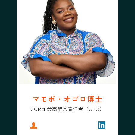
マモボ・オゴロ博士
GORM 最高経営責任者（CEO）
プロフィール
マモボ・オゴロ博士
フォローする
マモボ・オゴ