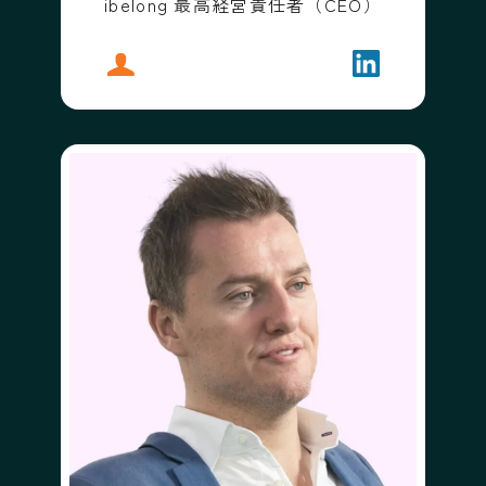
ibelong 最高経営責任者（CEO）
プロフィール
ラージクマリ・ニオギー
フォローする
ラージクマリ