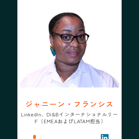
ジャニーン・フランシス
LinkedIn、DI&Bインターナショナルリー
ド（EMEAおよびLATAM担当）
プロフィール
ジャニーン・フランシス
フォローする
ジャニーン・