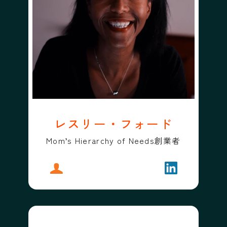
レスリー・フォード
Mom’s Hierarchy of Needs創業者
プロフィール
レスリー・フォード
フォローする
レスリー・フ