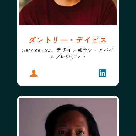
ダントリー・デイビス
ServiceNow、デザイン部門シニアバイ
スプレジデント
プロフィール
ダントリー・デイビス
フォローする
ダントリー・