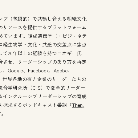
シブ（包摂的）で共鳴し合える組織文化
のリソースを提供するプラットフォーム
務めています。後成遺伝学（エピジェネテ
神経生物学・文化・共感の交差点に焦点
して20年以上の経験を持つニオギー氏
合させ、リーダーシップのあり方を再定
gle、Facebook、Adobe、
じめとする、世界各地の有力企業のリーダーたちの
合学研究所（CIIS）で変革的リーダー
るインクルーシブリーダーシップの育成
を探求するポッドキャスト番組『
Then,
す。