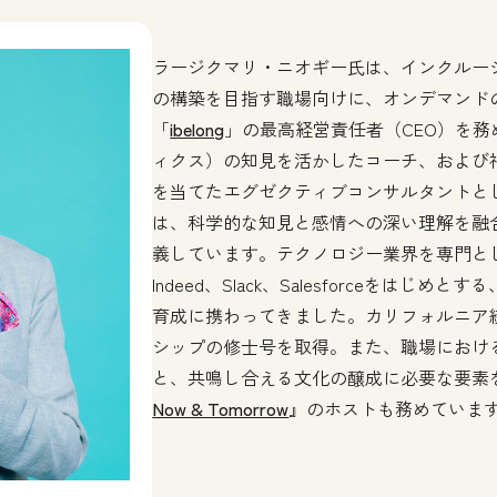
ラージクマリ・ニオギー氏は、インクルー
の構築を目指す職場向けに、オンデマンド
「
ibelong
」の最高経営責任者（CEO）を
ィクス）の知見を活かしたコーチ、および
を当てたエグゼクティブコンサルタントと
は、科学的な知見と感情への深い理解を融
義しています。テクノロジー業界を専門とし、Goo
Indeed、Slack、Salesforceをは
育成に携わってきました。カリフォルニア統
シップの修士号を取得。また、職場におけ
と、共鳴し合える文化の醸成に必要な要素
Now & Tomorrow
』のホストも務めていま