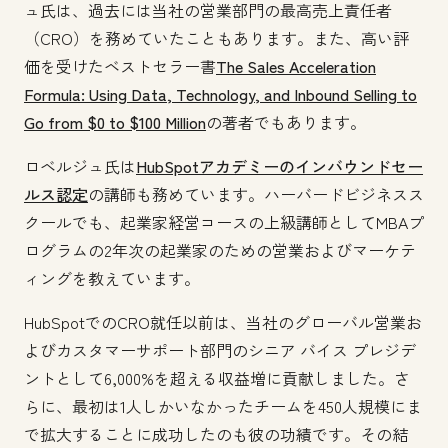
ュ氏は、過去には当社の営業部門の最高売上責任者
（CRO）を務めていたこともあります。また、高い評
価を受けたベストセラー書
The Sales Acceleration
Formula: Using Data, Technology, and Inbound Selling to
Go from $0 to $100 Million
の著者でもあります。
ロベルジュ氏は
HubSpotアカデミーのインバウンドセー
ルス認定
の講師も務めています。ハーバードビジネスス
クールでも、起業家経営コースの上級講師としてMBAプ
ログラムの2年次の起業家のための営業およびマーケテ
ィングを教えています。
HubSpotでのCRO就任以前は、当社のグローバル営業お
よびカスタマーサポート部門のシニア バイス プレジデ
ントとして6,000%を超える収益増に貢献しました。さ
らに、最初は1人しかいなかったチームを450人規模にま
で拡大することに成功したのも彼の功績です。その結