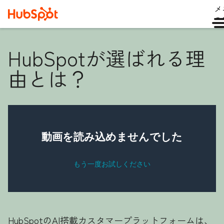
メ
ュ
HubSpotが選ばれる理
由とは？
HubSpotのAI搭載カスタマープラットフォームは、