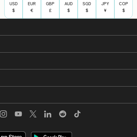
USD
EUR
GBP
AUD
SGD
JPY
COP
$
€
£
$
$
¥
$