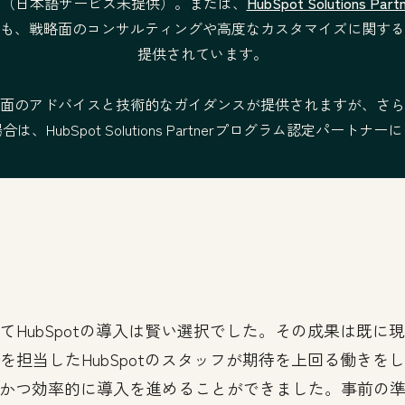
い（日本語サービス未提供）。または、
HubSpot Solutions 
—
も、戦略面のコンサルティングや高度なカスタマイズに関する
提供されています。
—
面のアドバイスと技術的なガイダンスが提供されますが、さら
、HubSpot Solutions Partnerプログラム認定パート
提
法
てHubSpotの導入は賢い選択でした。その成果は既に
を担当したHubSpotのスタッフが期待を上回る働きを
かつ効率的に導入を進めることができました。事前の