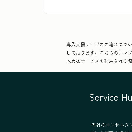
Eメールやチャットの応答の標準化
顧客が自分で問題を解決できるナレッ
導入支援サービスの流れにつ
しております。こちらのサン
入支援サービスを利用される
チケット発行の自動化
Servi
顧客満足度の測定
チームの管理
当社のコンサルタ