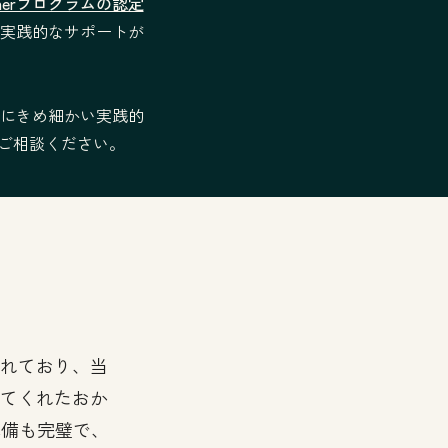
Partnerプログラムの認定
実践的なサポートが
にきめ細かい実践的
ナーにご相談ください。
供形式：リモート
提供形式：リモ
的な条件
ート
法的な条件
現れており、当
してくれたおか
準備も完璧で、