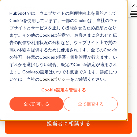
メ
ュ
HubSpotでは、ウェブサイトの利便性向上を目的として
Cookieを使用しています。一部のCookieは、当社のウェ
ブサイトとサービスを正しく機能させるため必須となり
ます。その他のCookieは任意で、お客さまに合わせた広
Service Hub導入支援
告の配信や利用状況の分析など、ウェブサイト上で質の
高い体験を提供するために使用されます。全てのCookie
の許可、任意のCookieの拒否・個別管理が行えます。い
Service Hubの導入に関する技術的なアドバイスのほか、
ずれかを選択しない場合、既定のCookie設定が適用され
HubSpotを活用してカスタマーサービスを向上するための
ます。Cookieの設定はいつでも変更できます。詳細につ
役立つヒントを提供いたします。お客さまの組織構成や目
いては、当社の
Cookieポリシー
をご確認ください。
標、お使いのツールに基づき、導入支援プランをカスタマ
Cookie設定を管理する
イズすることで、お客さまをきめ細かくサポートいたしま
す。
全て許可する
全て拒否する
担当者に相談する