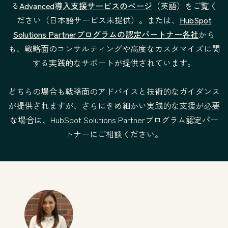
る
Advanced導入支援サービスのページ
（英語）をご覧く
ださい（日本語サービス未提供）。または、
HubSpot
サービスの条件
$1,500
$3,500
Solutions Partnerプログラムの認定パートナー各社
から
提供形式：リ
提供形式：
も、戦略面のコンサルティングや高度なカスタマイズに関
モート
リモート
する実践的なサポートが提供されています。
法的な条件
法的な条件
どちらの場合も戦略面のアドバイスと技術的なガイダンス
が提供されますが、さらにきめ細かい実践的な支援が必要
な場合は、HubSpot Solutions Partnerプログラム認定パー
トナーにご相談ください。