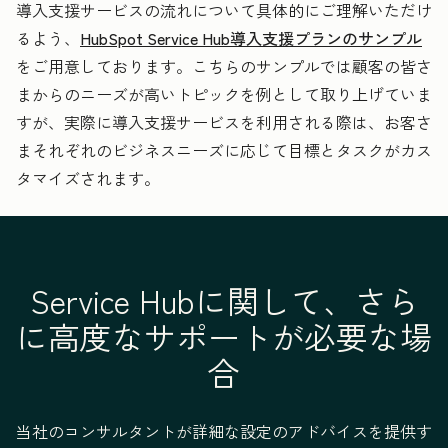
顧客が自分で問題
導入支援サービスの流れについて具体的にご理解いただけ
を解決できるナレ
るよう、
HubSpot Service Hub導入支援プランのサンプル
ッジベースの構築
をご用意しております。こちらのサンプルでは顧客の皆さ
まからのニーズが高いトピックを例として取り上げていま
チケット発行の自
すが、実際に導入支援サービスを利用される際は、お客さ
動化
まそれぞれのビジネスニーズに応じて目標とタスクがカス
タマイズされます。
顧客満足度の測定
チームの管理
—
Service Hubに関して、さら
に高度なサポートが必要な場
プレイブックの作
—
成
合
カスタムダッシュ
—
当社のコンサルタントが詳細な設定のアドバイスを提供す
ボードの作成