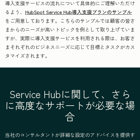
顧客が自分で問題
導入支援サービスの流れについて具体的にご理解いただけ
を解決できるナレ
るよう、
HubSpot Service Hub導入支援プランのサンプル
ッジベースの構築
をご用意しております。こちらのサンプルでは顧客の皆さ
まからのニーズが高いトピックを例として取り上げていま
チケット発行の自
すが、実際に導入支援サービスを利用される際は、お客さ
動化
まそれぞれのビジネスニーズに応じて目標とタスクがカス
タマイズされます。
顧客満足度の測定
チームの管理
—
Service Hubに関して、さら
に高度なサポートが必要な場
プレイブックの作
—
成
合
カスタムダッシュ
—
ボードの作成
当社のコンサルタントが詳細な設定のアドバイスを提供す