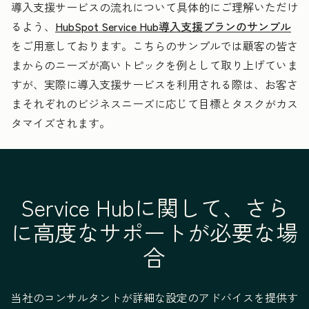
顧客が自分で問題
導入支援サービスの流れについて具体的にご理解いただけ
を解決できるナレ
るよう、
HubSpot Service Hub導入支援プランのサンプル
ッジベースの構築
をご用意しております。こちらのサンプルでは顧客の皆さ
まからのニーズが高いトピックを例として取り上げていま
チケット発行の自
すが、実際に導入支援サービスを利用される際は、お客さ
動化
まそれぞれのビジネスニーズに応じて目標とタスクがカス
タマイズされます。
顧客満足度の測定
チームの管理
—
Service Hubに関して、さら
に高度なサポートが必要な場
プレイブックの作
—
成
合
カスタムダッシュ
—
当社のコンサルタントが詳細な設定のアドバイスを提供す
ボードの作成