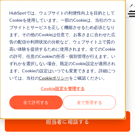
メ
ュ
HubSpotでは、ウェブサイトの利便性向上を目的として
Cookieを使用しています。一部のCookieは、当社のウェ
ブサイトとサービスを正しく機能させるため必須となり
ます。その他のCookieは任意で、お客さまに合わせた広
Service Hub導入支援
告の配信や利用状況の分析など、ウェブサイト上で質の
高い体験を提供するために使用されます。全てのCookie
の許可、任意のCookieの拒否・個別管理が行えます。い
Service Hubの導入に関する技術的なアドバイスのほか、
ずれかを選択しない場合、既定のCookie設定が適用され
HubSpotを活用してカスタマーサービスを向上するための
ます。Cookieの設定はいつでも変更できます。詳細につ
役立つヒントを提供いたします。お客さまの組織構成や目
いては、当社の
Cookieポリシー
をご確認ください。
標、お使いのツールに基づき、導入支援プランをカスタマ
Cookie設定を管理する
イズすることで、お客さまをきめ細かくサポートいたしま
す。
全て許可する
全て拒否する
担当者に相談する