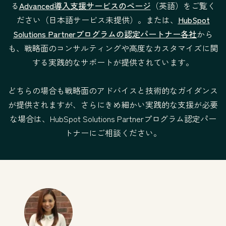
る
Advanced導入支援サービスのページ
（英語）をご覧く
ださい（日本語サービス未提供）。または、
HubSpot
サービスの条件
$1,500
$3,500
Solutions Partnerプログラムの認定パートナー各社
から
提供形式：リ
提供形式：
も、戦略面のコンサルティングや高度なカスタマイズに関
モート
リモート
する実践的なサポートが提供されています。
法的な条件
法的な条件
どちらの場合も戦略面のアドバイスと技術的なガイダンス
が提供されますが、さらにきめ細かい実践的な支援が必要
な場合は、HubSpot Solutions Partnerプログラム認定パー
トナーにご相談ください。