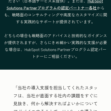
ださい（日本語サービス未提供）。または、
HubSpot
チームの階層設定
—
Solutions Partnerプログラムの認定パートナー各社
から
と管理
も、戦略面のコンサルティングや高度なカスタマイズに関
する実践的なサポートが提供されています。
サービスの条件
提供形式：リ
提供形式：
モート
リモート
どちらの場合も戦略面のアドバイスと技術的なガイダンス
法的な条件
法的な条件
が提供されますが、さらにきめ細かい実践的な支援が必要
な場合は、HubSpot Solutions Partnerプログラム認定パー
トナーにご相談ください。
当社の導入支援を担当してくれたスタッ
フは、当社が直面する社内の課題をすぐに
見抜き、何から解決すればよいかについて