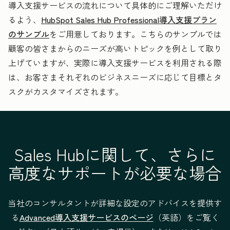
導入支援サービスの流れについて具体的にご理解いただけ
標準的なセールス
るよう、
HubSpot Sales Hub Professional導入支援プラン
オートメーション
のサンプル
をご用意しております。こちらのサンプルでは
の設定
顧客の皆さまからのニーズが高いトピックを例として取り
上げていますが、実際に導入支援サービスを利用される際
標準的なアプリと
は、お客さまそれぞれのビジネスニーズに応じて目標とタ
の連携の設定（ア
スクがカスタマイズされます。
プリパートナーに
よる連携およびネ
イティブ連携）
Sales Hubに関して、さらに
既存のCRMから
—
高度なサポートが必要な場合
のデータの移行や
インポートに関す
当社のコンサルタントが詳細な設定のアドバイスを提供す
るコンサルティン
る
Advanced導入支援サービスのページ
（英語）をご覧く
グ