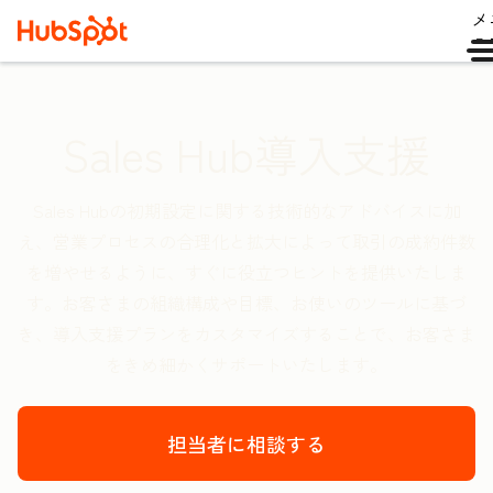
メ
ュ
Sales Hub導入支援
Sales Hubの初期設定に関する技術的なアドバイスに加
え、営業プロセスの合理化と拡大によって取引の成約件数
を増やせるように、すぐに役立つヒントを提供いたしま
す。お客さまの組織構成や目標、お使いのツールに基づ
き、導入支援プランをカスタマイズすることで、お客さま
をきめ細かくサポートいたします。
担当者に相談する