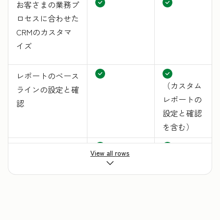
お客さまの業務プ
ロセスに合わせた
CRMのカスタマ
イズ
レポートのベース
（カスタム
ラインの設定と確
レポートの
認
設定と確認
を含む）
チームのメンバー
View all rows
への導入支援（メ
ンバーの招待、権
限の設定、リソー
スの割り当て）