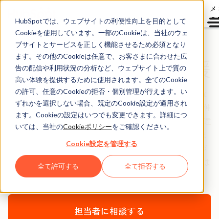
メ
ュ
HubSpotでは、ウェブサイトの利便性向上を目的として
Cookieを使用しています。一部のCookieは、当社のウェ
ブサイトとサービスを正しく機能させるため必須となり
ます。その他のCookieは任意で、お客さまに合わせた広
Marketing Hub導入支援
告の配信や利用状況の分析など、ウェブサイト上で質の
高い体験を提供するために使用されます。全てのCookie
の許可、任意のCookieの拒否・個別管理が行えます。い
Marketing Hubの初期設定やご利用方法について技術的な
ずれかを選択しない場合、既定のCookie設定が適用され
ガイダンスを行うとともに、お客さまがトラフィックを伸
ます。Cookieの設定はいつでも変更できます。詳細につ
ばしてリードを創出し、マーケティングに関する目標を達
いては、当社の
Cookieポリシー
をご確認ください。
成できるように、戦略面でのアドバイスを提供いたしま
Cookie設定を管理する
す。お客さまの組織構成や目標、お使いのツールに基づ
き、導入支援プランをカスタマイズすることで、お客さま
全て許可する
全て拒否する
をきめ細かくサポートいたします。
担当者に相談する