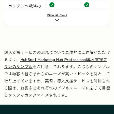
コンテンツ戦略の
策定
View all rows
リードナーチャリ
ングや社内でのリ
ード割り当てプロ
セスの自動化設定
導入支援サービスの流れについて具体的にご理解いただけ
るよう、
HubSpot Marketing Hub Professional導入支援プ
既存のCRMから
ランのサンプル
をご用意しております。こちらのサンプル
のデータの移行や
では顧客の皆さまからのニーズが高いトピックを例として
インポートに関す
取り上げていますが、実際に導入支援サービスを利用され
るコンサルティン
る際は、お客さまそれぞれのビジネスニーズに応じて目標
グ
とタスクがカスタマイズされます。
キャンペーンの設