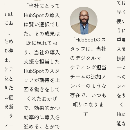
ては
社の
当社にとって
早くH
ss at
HubSpotの導入
使い
仕事にお
は賢い選択でし
うに
度）」
た。その成果は
HubSpotのス
重要
るため
既に現れてお
タッフは、当社
入支
otを導
り、当社の導入
のデジタルマー
技術
とは、
支援を担当した
ケティング担当
ームが
ーケテ
HubSpotのスタ
チームの追加メ
への
門家と
ッフが期待を上
ンバーのような
ンペ
てきた
回る働きをして
存在で、いつも
をサ
常に価
くれたおかげ
頼りになりま
くれ
た決断
で、効果的かつ
す
Hub
す。サ
効率的に導入を
能な
トレー
進めることがで