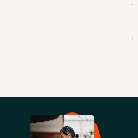
LO
マ
ン
ィ
Re
C