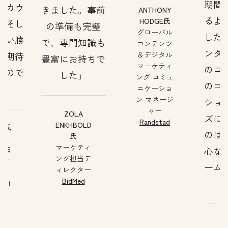
期間
アカウ
きました。事前
ANTHONY
るよ
HODGE氏
、そし
の準備も完璧
グローバル
した
使い勝
で、専門知識も
コンテンツ
ンタ
が期待
＆デジタル
豊富にお持ちで
マーケティ
のコ
もので
した
ング コミュ
のコ
ニケーショ
ン マネージ
ショ
ャー
ZOLA
ズに
Randstad
ENKHBOLD
AN氏
のは
氏
ess
マーケティ
心な
ng担
ング担当デ
レク
ーム
ィレクター
BidMed
edIt