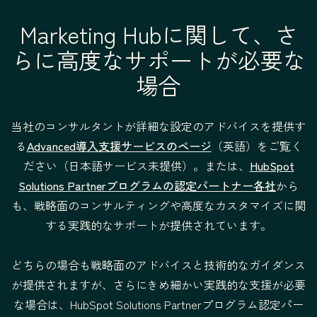
定と掲載結果の分
Marketing Hubに関して、さ
析
らに高度なサポートが必要な
計算プロパティー
—
場合
とカスタムレポー
ト
当社のコンサルタントが詳細な設定のアドバイスを提供す
る
Advanced導入支援サービスのページ
（英語）をご覧く
HubSpotでのアク
—
ださい（日本語サービス未提供）。または、
HubSpot
セス権の付与、チ
Solutions Partnerプログラムの認定パートナー各社
から
ームの設定、複数
も、戦略面のコンサルティングや高度なカスタマイズに関
のブランドの管理
する実践的なサポートが提供されています。
サービスの条件
料金：
$3,000
料金：
どちらの場合も戦略面のアドバイスと技術的なガイダンス
提供形式：リ
$7,000
が提供されますが、さらにきめ細かい実践的な支援が必要
モート
提供形式：
な場合は、HubSpot Solutions Partnerプログラム認定パー
法的な条件
リモート