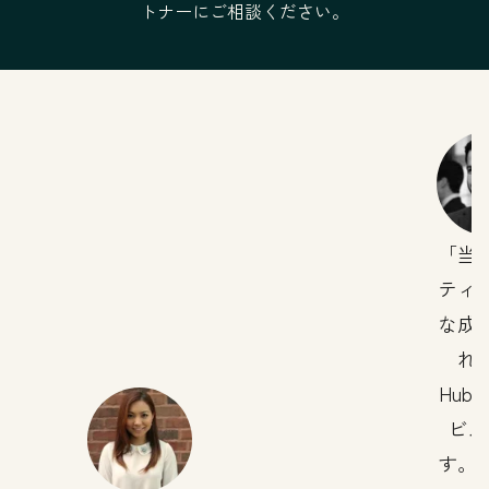
トナーにご相談ください。
法的な条件
当
ティ
な成
れ
Hub
ビス
す。