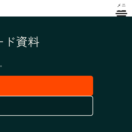
メニ
ュー
ード資料
。