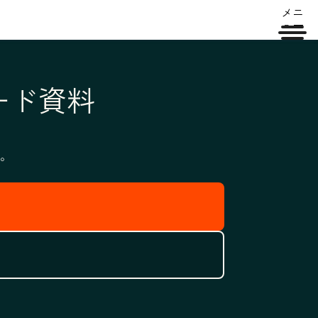
メニ
ュー
ード資料
。