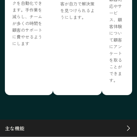
クを自動化でき
客が自力で解決策
応やサ
ます。手作業を
を見つけられるよ
ービ
減らし、チーム
うにします。
ス、顧
が多くの時間を
客体験
顧客のサポート
につい
に費やせるよう
て顧客
にします
にアン
ケート
を取る
ことが
できま
す。
主な機能