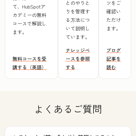
とのやりと
ツをご
て、HubSpotア
りを管理す
確認い
カデミーの無料
る方法につ
ただけ
コースで解説し
いて説明し
ます。
ます。
ています。
ナレッジベ
ブログ
無料コースを受
ースを参照
記事を
講する（英語）
する
読む
よくあるご質問