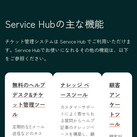
Service Hubの主な機能
チケット管理システムは Service Hub でご利用いただけま
す。Service Hubでお使いになれるその他の機能は、以下
をご参照ください。
無料のヘルプ
ナレッジ ベ
顧客
デスク&チケ
ースツール
アン
ット管理ツー
ケー
カスタマーサポー
ル
トツ
トによく寄せられ
る質問からヘルプ
ール
定期的なEメール
記事のナレッジベ
送信などのタス
ースを構築し、顧
顧客対