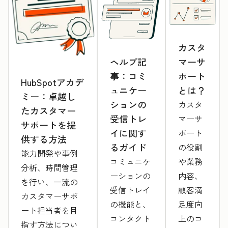
カスタ
ヘルプ記
マーサ
事：コミ
ポート
HubSpotアカデ
ュニケー
とは？
ミー：卓越し
ションの
カスタ
たカスタマー
受信トレ
マーサ
サポートを提
イに関す
ポート
供する方法
るガイド
の役割
能力開発や事例
コミュニケ
や業務
分析、時間管理
ーションの
内容、
を行い、一流の
受信トレイ
顧客満
カスタマーサポ
の機能と、
足度向
ート担当者を目
コンタクト
上のコ
指す方法につい