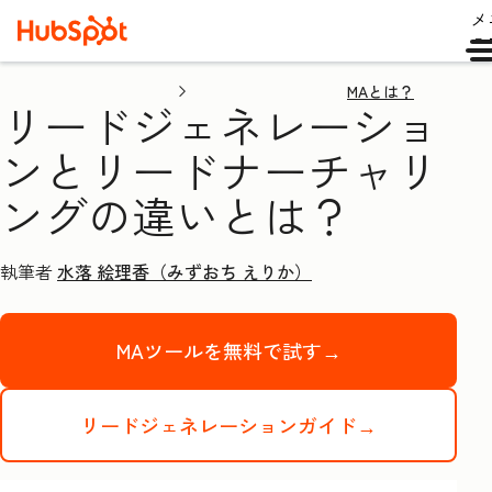
メ
ュ
MAとは？
リードジェネレーショ
ンとリードナーチャリ
ングの違いとは？
執筆者
水落 絵理香（みずおち えりか）
MAツールを無料で試す→
リードジェネレーションガイド→