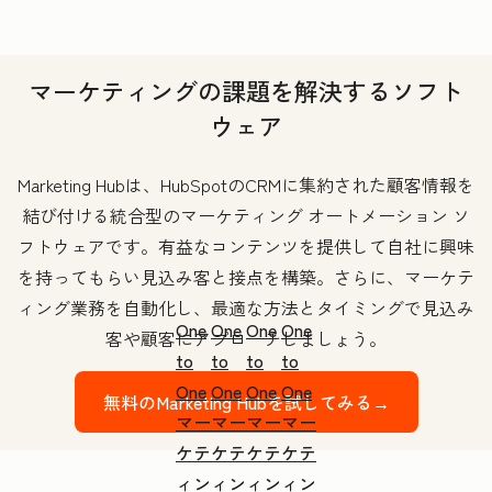
マーケティングの課題を解決するソフト
ウェア
Marketing Hubは、HubSpotのCRMに集約された顧客情報を
結び付ける統合型のマーケティング オートメーション ソ
フトウェアです。有益なコンテンツを提供して自社に興味
を持ってもらい見込み客と接点を構築。さらに、マーケテ
ィング業務を自動化し、最適な方法とタイミングで見込み
One
One
One
One
客や顧客にアプローチしましょう。
to
to
to
to
One
One
One
One
無料のMarketing Hubを試してみる→
マー
マー
マー
マー
ケテ
ケテ
ケテ
ケテ
ィン
ィン
ィン
ィン