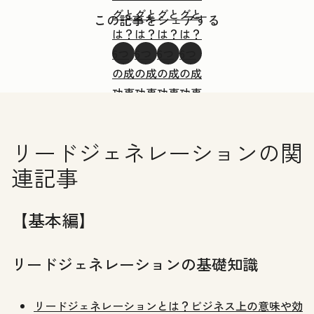
グと
グと
グと
グと
この記事をシェアする
は？
は？
は？
は？
6つ
6つ
6つ
6つ
の成
の成
の成
の成
功事
功事
功事
功事
例と
例と
例と
例と
7つ
7つ
7つ
7つ
リードジェネレーションの関
の手
の手
の手
の手
連記事
法で
法で
法で
法で
徹底
徹底
徹底
徹底
解説
解説
解説
解説
【基本編】
リードジェネレーションの基礎知識
リードジェネレーションとは？ビジネス上の意味や効