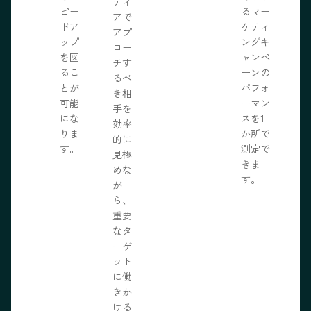
ディ
ピー
るマー
アで
ドア
ケティ
アプ
ップ
ングキ
ロー
を図
ャンペ
チす
るこ
ーンの
るべ
とが
パフォ
き相
可能
ーマン
手を
にな
スを1
効率
りま
か所で
的に
す。
測定で
見極
きま
めな
す。
が
ら、
重要
なタ
ーゲ
ット
に働
きか
ける