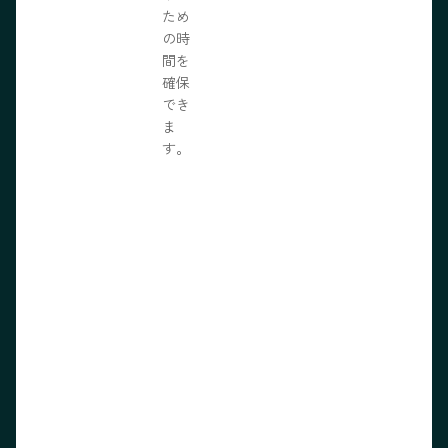
ため
の時
間を
確保
でき
ま
す。