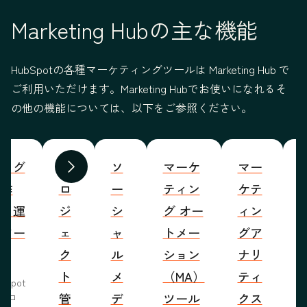
Marketing Hubの主な機能
HubSpotの各種マーケティングツールは Marketing Hub で
ご利用いただけます。Marketing Hubでお使いになれるそ
の他の機能については、以下をご参照ください。
ブログ
プ
ソ
マーケ
マー
S
前へ
次へ
の作
ロ
ー
ティン
ケテ
成・運
ジ
シ
グ オー
ィン
営ツー
ェ
ャ
トメー
グア
ル
ク
ル
ション
ナリ
ト
メ
（MA）
ティ
bSpot
管
デ
ツール
クス
ブロ