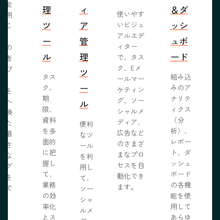
機能
理
ィ
＆ダ
使いやす
活用
ツ
ア
ッシ
いビジュ
るこ
アルエデ
で、
ー
管
ュボ
ィター
くの
ル
理
ード
で、タス
問者
ク、Eメ
呼び
ツ
タス
組み込
ールマー
み、
ー
ク、
みのア
ケティン
者を
S
期
ナリテ
グ、ソー
客へ
ル
限、
ィクス
シャルメ
転換
資料
（分
ディア、
るた
便利
を多
析）、
広告など
に最
なツ
面的
レポー
のさまざ
化さ
ール
に把
ト、ダ
まなプロ
たな
を利
握し
ッシュ
セスを自
ログ
用し
て、
ボード
動化でき
事を
て、
業務
の各機
ます。
開で
ソー
R
の効
能を使
ま
シャ
率化
用して
。
ルメ
とス
あらゆ