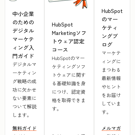
HubSpot
中小企業
のマー
のための
HubSpot
ケティ
デジタル
Marketingソフ
ングブ
マーケテ
トウェア認定
ログ
ィング入
コース
マーケテ
門ガイド
HubSpotのマー
ィングに
デジタルマ
ケティングソフ
まつわる
ーケティン
トウェアに関す
最新情報
グ戦略の成
る基礎知識を身
やヒント
功に欠かせ
につけ、認定資
をお届け
ない要素に
格を取得できま
していま
ついて解説
す。
す。
します。
無料ガイド
メルマガ