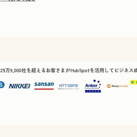
で29万9,000社を超えるお客さまがHubSpotを活用してビジネ