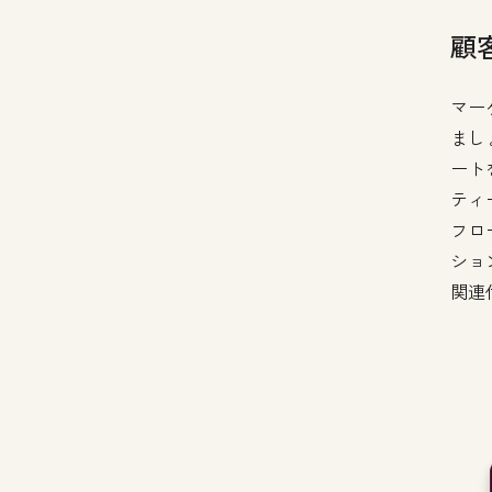
顧
マー
まし
ート
ティ
フロ
ショ
関連