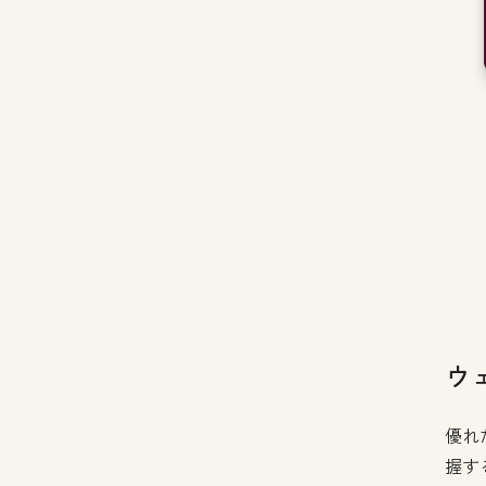
ウ
優れ
握す