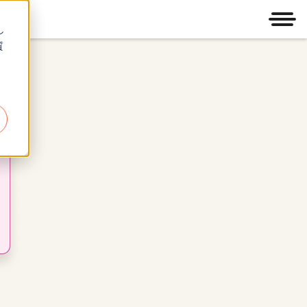
メニ
し
質