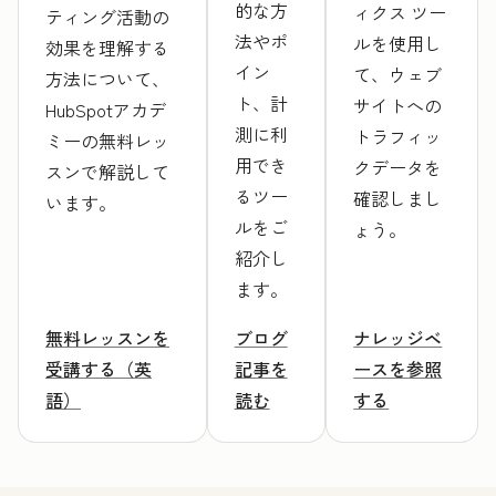
的な方
ィクス ツー
ティング活動の
法やポ
ルを使用し
効果を理解する
イン
て、ウェブ
方法について、
ト、計
サイトへの
HubSpotアカデ
測に利
トラフィッ
ミーの無料レッ
用でき
クデータを
スンで解説して
るツー
確認しまし
います。
ルをご
ょう。
紹介し
ます。
無料レッスンを
ブログ
ナレッジベ
受講する（英
記事を
ースを参照
語）
読む
する