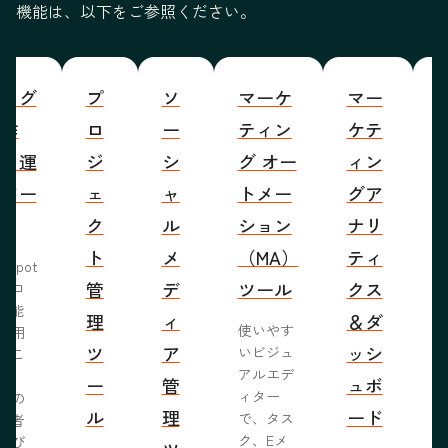
機能は、以下をご参照ください。
ブログ
プ
ソ
マーケ
マー
S
の作
ロ
ー
ティン
ケテ
成・運
ジ
シ
グ オー
ィン
営ツー
ェ
ャ
トメー
グア
ル
ク
ル
ション
ナリ
ト
メ
（MA）
ティ
bSpot
管
デ
ツール
クス
ブロ
機能
理
ィ
＆ダ
使いやす
活用
ツ
ア
ッシ
いビジュ
るこ
アルエデ
で、
ー
管
ュボ
ィター
くの
ル
理
ード
で、タス
問者
ク、Eメ
呼び