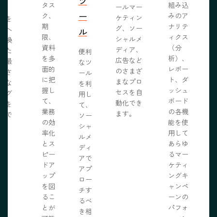
ツ
タス
組み込
ールマー
み、
ー
ク、
みのア
ケティン
者を
S
期
ナリテ
グ、ソー
客へ
ル
限、
ィクス
シャルメ
転換
資料
（分
ディア、
るた
便利
を多
析）、
広告など
に最
なツ
面的
レポー
のさまざ
化さ
ール
に把
ト、ダ
まなプロ
たな
を利
握し
ッシュ
セスを自
ログ
用し
て、
ボード
動化でき
事を
て、
業務
の各機
ます。
開で
ソー
R
の効
能を使
ま
シャ
率化
用して
。
ルメ
とス
あらゆ
ディ
ピー
るマー
アで
ドア
ケティ
アプ
ップ
ングキ
ロー
を図
ャンペ
チす
るこ
ーンの
るべ
とが
パフォ
き相