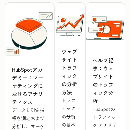
ウェブ
サイト
ヘルプ記
トラフ
事：ウェ
HubSpotアカ
ィック
ブサイト
デミー：マー
の分析
のトラフ
ケティングに
方法
ィック分
おけるアナリ
トラフ
析
ティクス
ィック
HubSpotの
データと測定指
の分析
トラフィッ
標を測定および
の基本
ク アナリテ
分析し、マーケ