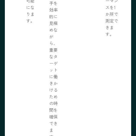
可能
ーマン
手を
にな
スを1
効率
りま
か所で
的に
す。
測定で
見極
きま
めな
す。
が
ら、
重要
なタ
ーゲ
ット
に働
きか
ける
ため
の時
間を
確保
でき
ま