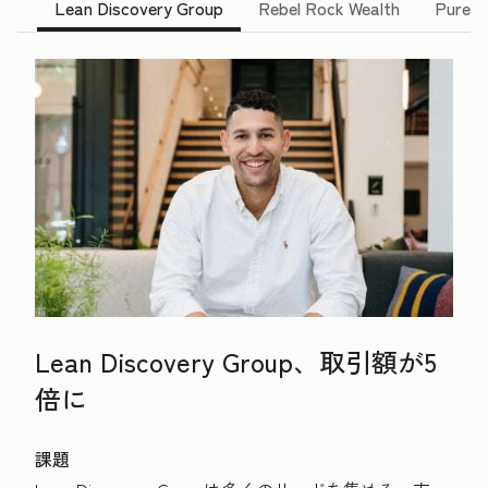
Lean Discovery Group
Rebel Rock Wealth
Pure B
Lean Discovery Group、取引額が5
倍に
課題