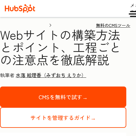
メ
ュ
無料のCMSツール
Webサイトの構築方法
とポイント、工程ごと
の注意点を徹底解説
執筆者
水落 絵理香（みずおち えりか）
CMSを無料で試す→
サイトを管理するガイド→