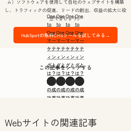
ム）ソフトウェアを使用して自社のウェブサイトを構築
し、トラフィックの促進、リードの創出、収益の拡大に役
One
One
One
One
立てましょう。
to
to
to
to
One
One
One
One
HubSpotの無料CMSツールを試してみる→
マー
マー
マー
マー
ケテ
ケテ
ケテ
ケテ
ィン
ィン
ィン
ィン
グと
グと
グと
グと
この記事をシェアする
は？
は？
は？
は？
6つ
6つ
6つ
6つ
の成
の成
の成
の成
功事
功事
功事
功事
例と
例と
例と
例と
7つ
7つ
7つ
7つ
Webサイト
の関連記事
の手
の手
の手
の手
法で
法で
法で
法で