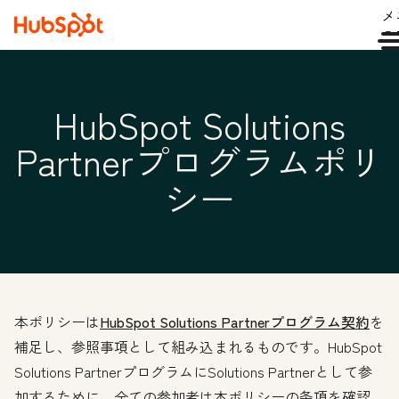
メ
ュ
HubSpot Solutions
Partnerプログラムポリ
シー
本ポリシーは
HubSpot Solutions Partnerプログラム契約
を
補足し、参照事項として組み込まれるものです。HubSpot
Solutions PartnerプログラムにSolutions Partnerとして参
加するために、全ての参加者は本ポリシーの条項を確認、