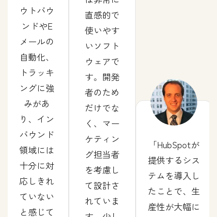
ウトバウ
直感的で
ンドやE
使いやす
メールの
いソフト
自動化、
ウェアで
トラッキ
す。開発
ングに強
者のため
みがあ
だけでな
り、イン
く、マー
バウンド
ケティン
HubSpotが
領域には
グ担当者
提供するシス
十分に対
を考慮し
テムを導入し
応しきれ
て設計さ
たことで、生
ていない
れていま
産性が大幅に
と感じて
す。少し