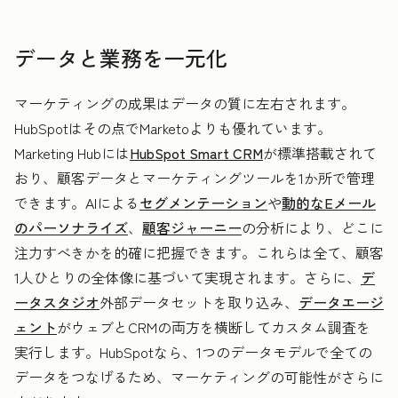
データと業務を一元化
マーケティングの成果はデータの質に左右されます。
HubSpotはその点でMarketoよりも優れています。
Marketing Hubには
HubSpot Smart CRM
が標準搭載されて
おり、顧客データとマーケティングツールを1か所で管理
できます。AIによる
セグメンテーション
や
動的なEメール
のパーソナライズ
、
顧客ジャーニー
の分析により、どこに
注力すべきかを的確に把握できます。これらは全て、顧客
1人ひとりの全体像に基づいて実現されます。さらに、
デ
ータスタジオ
外部データセットを取り込み、
データエージ
ェント
がウェブとCRMの両方を横断してカスタム調査を
実行します。HubSpotなら、1つのデータモデルで全ての
データをつなげるため、マーケティングの可能性がさらに