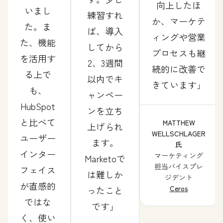
向上したほ
いまし
練習すれ
か、マーケテ
た。ま
ば、導入
ィングや営業
た、機能
してから
プロセスも継
を活用す
2、3週間
続的に改善で
る上で
以内でキ
きています
も、
ャンペー
HubSpot
ンを立ち
と比べて
MATTHEW
上げられ
WELLSCHLAGER
ユーザー
ます。
氏
インター
マーケティング
Marketoで
担当バイスプレ
フェイス
は難しか
ジデント
が直感的
Ceros
ったこと
ではな
です
く、使い