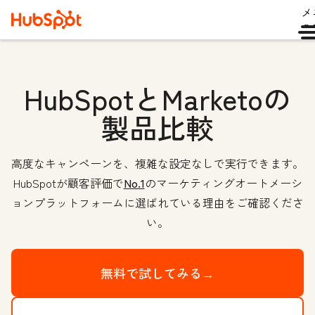
メ
ュ
HubSpotとMarketoの
製品比較
高度なキャンペーンを、複雑な設定なしで実行できます。
HubSpotが顧客評価で
No.1
のマーケティングオートメーシ
ョンプラットフォームに選ばれている理由をご確認くださ
い。
無料で試してみる→