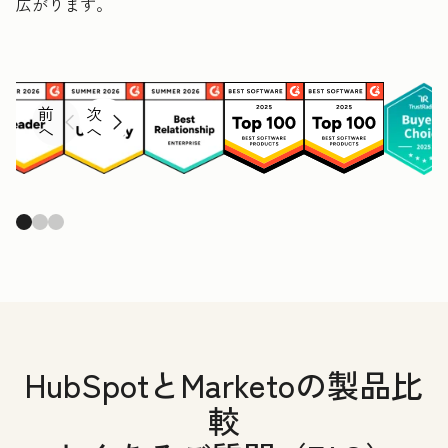
広がります。
前
次
へ
へ
HubSpotとMarketoの製品比
較