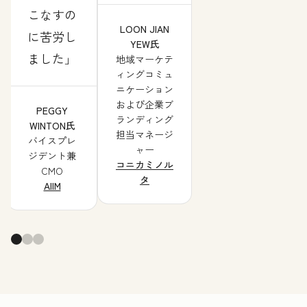
こなすの
LOON JIAN
に苦労し
YEW氏
ました
地域マーケテ
ィングコミュ
ニケーション
および企業ブ
PEGGY
ランディング
WINTON氏
担当マネージ
バイスプレ
ャー
ジデント兼
コニカミノル
CMO
タ
AIIM