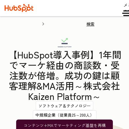
メ
ュ
検索
【HubSpot導入事例】1年間
でマーケ経由の商談数・受
注数が倍増。成功の鍵は顧
客理解&MA活用～株式会社
Kaizen Platform～
ソフトウェア＆テクノロジー
中規模企業（従業員25～200人）
コンテンツ+MAでマーケティング基盤を再構