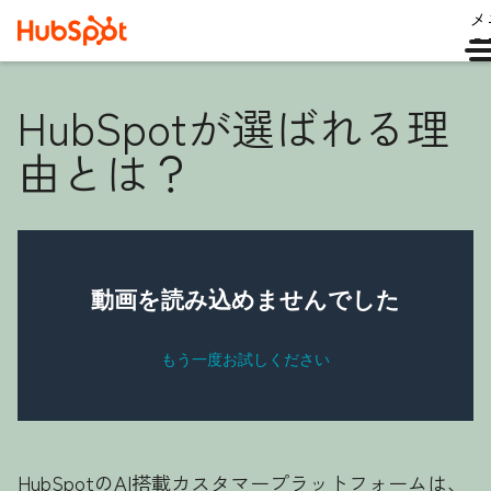
メ
ュ
HubSpotが選ばれる理
由とは？
HubSpotのAI搭載カスタマープラットフォームは、