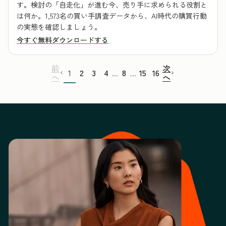
す。検討の「自走化」が進む今、売り手に求められる役割と
は何か。1,573名の買い手調査データから、AI時代の購買行動
の実態を確認しましょう。
今すぐ無料ダウンロードする
前
次
1
2
3
4
8
15
16
...
...
へ
へ