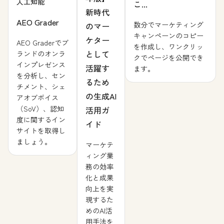
人工知能
こ...
新時代
AEO Grader
数分でマーケティング
のマー
キャンペーンのコピー
ケター
AEO Graderでブ
を作成し、ワンクリッ
として
ランドのオンラ
クでページを公開でき
インプレゼンス
活躍す
ます。
を分析し、セン
るため
チメント、シェ
の生成AI
アオブボイス
（SoV）、認知
活用ガ
度に関するイン
イド
サイトを取得し
ましょう。
マーケテ
ィング業
務の効率
化と成果
向上を実
現するた
めのAI活
用手法を