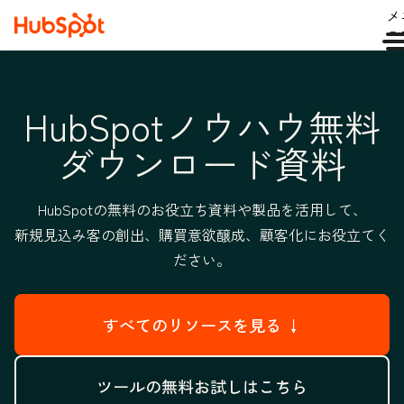
メ
ュ
HubSpotノウハウ無料
ダウンロード資料
HubSpotの無料のお役立ち資料や製品を活用して、
新規見込み客の創出、購買意欲醸成、顧客化にお役立てく
ださい。
すべてのリソースを見る ↓
ツールの無料お試しはこちら