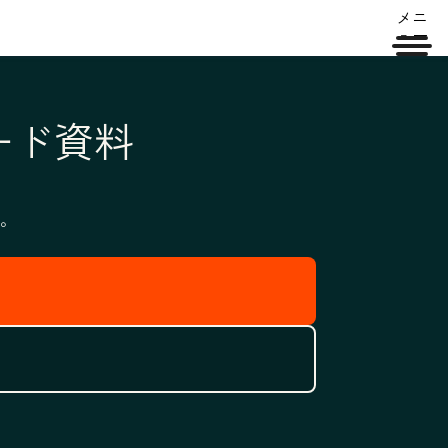
メニ
ュー
ード資料
。