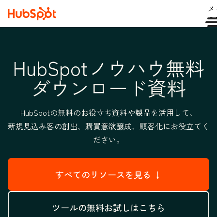
メ
ュ
HubSpotノウハウ無料
ダウンロード資料
HubSpotの無料のお役立ち資料や製品を活用して、
新規見込み客の創出、購買意欲醸成、顧客化にお役立てく
ださい。
すべてのリソースを見る ↓
ツールの無料お試しはこちら