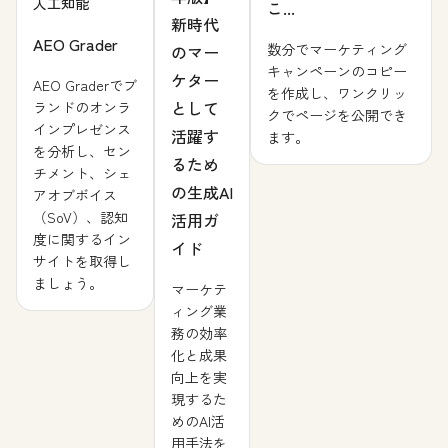
人工知能
こ...
新時代
AEO Grader
数分でマーケティング
のマー
キャンペーンのコピー
ケター
AEO Graderでブ
を作成し、ワンクリッ
として
ランドのオンラ
クでページを公開でき
インプレゼンス
活躍す
ます。
を分析し、セン
るため
チメント、シェ
の生成AI
アオブボイス
（SoV）、認知
活用ガ
度に関するイン
イド
サイトを取得し
ましょう。
マーケテ
ィング業
務の効率
化と成果
向上を実
現するた
めのAI活
用手法を