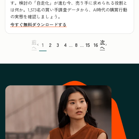
す。検討の「自走化」が進む今、売り手に求められる役割と
は何か。1,573名の買い手調査データから、AI時代の購買行動
の実態を確認しましょう。
今すぐ無料ダウンロードする
前
次
1
2
3
4
8
15
16
...
...
へ
へ