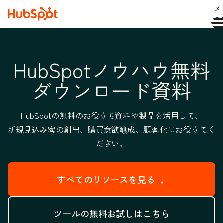
メ
ュ
HubSpotノウハウ無料
ダウンロード資料
HubSpotの無料のお役立ち資料や製品を活用して、
新規見込み客の創出、購買意欲醸成、顧客化にお役立てく
ださい。
すべてのリソースを見る ↓
ツールの無料お試しはこちら