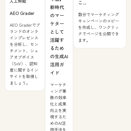
人工知能
こ...
新時代
AEO Grader
数分でマーケティング
のマー
キャンペーンのコピー
ケター
AEO Graderでブ
を作成し、ワンクリッ
として
ランドのオンラ
クでページを公開でき
インプレゼンス
活躍す
ます。
を分析し、セン
るため
チメント、シェ
の生成AI
アオブボイス
（SoV）、認知
活用ガ
度に関するイン
イド
サイトを取得し
ましょう。
マーケテ
ィング業
務の効率
化と成果
向上を実
現するた
めのAI活
用手法を