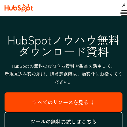
メ
ュ
HubSpotノウハウ無料
ダウンロード資料
HubSpotの無料のお役立ち資料や製品を活用して、
新規見込み客の創出、購買意欲醸成、顧客化にお役立てく
ださい。
すべてのリソースを見る ↓
ツールの無料お試しはこちら