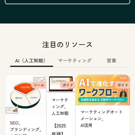
注目のリソース
AI（人工知能）
マーケティング
営業
ツール
ガイド
ガイド
マーケテ
ィング,
マーケティングオート
人工知能
メーション,
SEO,
【2025
AI活用
ブランディング,
年版】