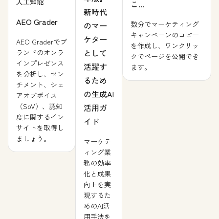
人工知能
こ...
新時代
AEO Grader
数分でマーケティング
のマー
キャンペーンのコピー
ケター
AEO Graderでブ
を作成し、ワンクリッ
として
ランドのオンラ
クでページを公開でき
インプレゼンス
活躍す
ます。
を分析し、セン
るため
チメント、シェ
の生成AI
アオブボイス
（SoV）、認知
活用ガ
度に関するイン
イド
サイトを取得し
ましょう。
マーケテ
ィング業
務の効率
化と成果
向上を実
現するた
めのAI活
用手法を