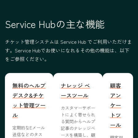
Service Hubの主な機能
チケット管理システムは Service Hub でご利用いただけま
す。Service Hubでお使いになれるその他の機能は、以下
をご参照ください。
無料のヘルプ
ナレッジ ベ
顧客
デスク&チケ
ースツール
アン
ット管理ツー
ケー
カスタマーサポー
ル
トツ
トによく寄せられ
る質問からヘルプ
ール
定期的なEメール
記事のナレッジベ
送信などのタス
ースを構築し、顧
顧客対