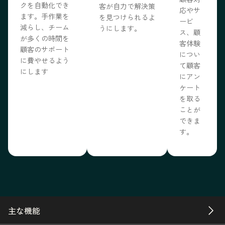
クを自動化でき
客が自力で解決策
応やサ
ます。手作業を
を見つけられるよ
ービ
減らし、チーム
うにします。
ス、顧
が多くの時間を
客体験
顧客のサポート
につい
に費やせるよう
て顧客
にします
にアン
ケート
を取る
ことが
できま
す。
主な機能