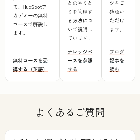
とのやりと
ツをご
て、HubSpotア
りを管理す
確認い
カデミーの無料
る方法につ
ただけ
コースで解説し
いて説明し
ます。
ます。
ています。
ナレッジベ
ブログ
無料コースを受
ースを参照
記事を
講する（英語）
する
読む
よくあるご質問