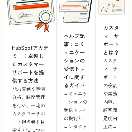
カスタ
ヘルプ記
マーサ
事：コミ
ポート
HubSpotアカデ
ュニケー
とは？
ミー：卓越し
ションの
カスタ
たカスタマー
受信トレ
マーサ
サポートを提
イに関す
ポート
供する方法
るガイド
の役割
能力開発や事例
コミュニケ
や業務
分析、時間管理
ーションの
内容、
を行い、一流の
受信トレイ
顧客満
カスタマーサポ
の機能と、
足度向
ート担当者を目
コンタクト
上のコ
指す方法につい