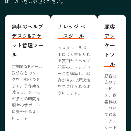
は、以下をご参照ください。
無料のヘルプ
ナレッジ ベ
顧客
デスク&チケ
ースツール
アン
ット管理ツー
ケー
カスタマーサポー
ル
トツ
トによく寄せられ
る質問からヘルプ
ール
定期的なEメール
記事のナレッジベ
送信などのタス
ースを構築し、顧
顧客対
クを自動化でき
客が自力で解決策
応やサ
ます。手作業を
を見つけられるよ
ービ
減らし、チーム
うにします。
ス、顧
が多くの時間を
客体験
顧客のサポート
につい
に費やせるよう
て顧客
にします
にアン
ケート