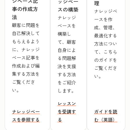
ジベース記
ッジベー
理
事の作成方
スの構築
ナレッジベ
法
ナレッジ
ースを作
顧客に問題を
ベースを
成、管理、
自己解決して
構築し
最適化する
もらえるよう
て、顧客
方法につい
に、ナレッジ
自身によ
て、こちら
ベース記事を
る問題解
のガイドを
作成および編
決を支援
ご覧くださ
集する方法を
する方法
い。
ご覧くださ
をご紹介
い。
します。
レッスン
ナレッジベー
を受講す
ガイドを読
スを参照する
る
む（英語）