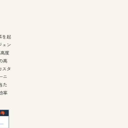
革を起
ジェン
た高度
の高
カスタ
ーニ
当た
効率