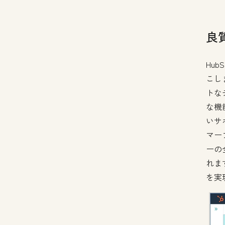
良
Hu
こし
トな
な機
いサ
マー
ーの
れま
を実