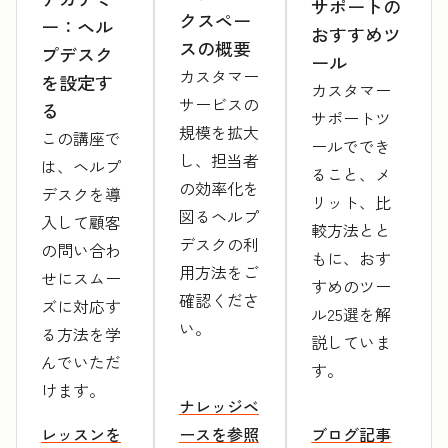
サポートの
クスペー
ー：ヘル
おすすめツ
スの概要
プデスク
ール
カスタマー
を設定す
カスタマー
サービスの
る
サポートツ
規模を拡大
この講座で
ールででき
し、担当者
は、ヘルプ
ること、メ
の効率化を
デスクを導
リット、比
図るヘルプ
入して顧客
較方法とと
デスクの利
の問い合わ
もに、おす
用方法をご
せにスムー
すめのツー
確認くださ
ズに対応す
ル25選を解
い。
る方法を学
説していま
んでいただ
す。
けます。
ナレッジベ
レッスンを
ースを参照
ブログ記事