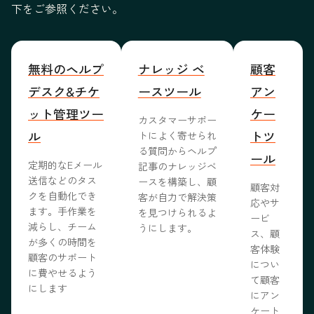
下をご参照ください。
無料のヘルプ
ナレッジ ベ
顧客
デスク&チケ
ースツール
アン
ット管理ツー
ケー
カスタマーサポー
ル
トツ
トによく寄せられ
る質問からヘルプ
ール
定期的なEメール
記事のナレッジベ
送信などのタス
ースを構築し、顧
顧客対
クを自動化でき
客が自力で解決策
応やサ
ます。手作業を
を見つけられるよ
ービ
減らし、チーム
うにします。
ス、顧
が多くの時間を
客体験
顧客のサポート
につい
に費やせるよう
て顧客
にします
にアン
ケート