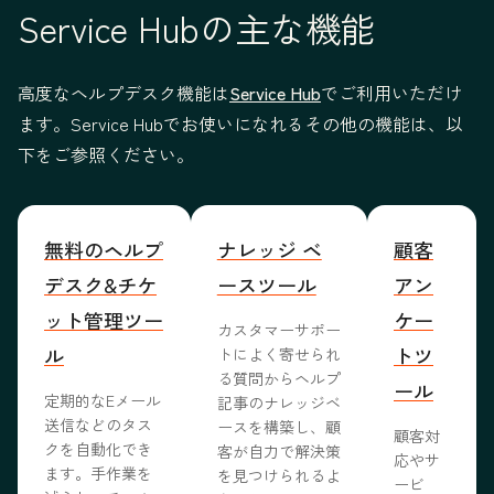
Service Hubの主な機能
高度なヘルプデスク機能は
Service Hub
でご利用いただけ
ます。Service Hubでお使いになれるその他の機能は、以
下をご参照ください。
無料のヘルプ
ナレッジ ベ
顧客
デスク&チケ
ースツール
アン
ット管理ツー
ケー
カスタマーサポー
ル
トツ
トによく寄せられ
る質問からヘルプ
ール
定期的なEメール
記事のナレッジベ
送信などのタス
ースを構築し、顧
顧客対
クを自動化でき
客が自力で解決策
応やサ
ます。手作業を
を見つけられるよ
ービ