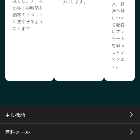
減らし、チーム
うにします。
ス、顧
が多くの時間を
客体験
顧客のサポート
につい
に費やせるよう
て顧客
にします
にアン
ケート
を取る
ことが
できま
す。
主な機能
無料ツール