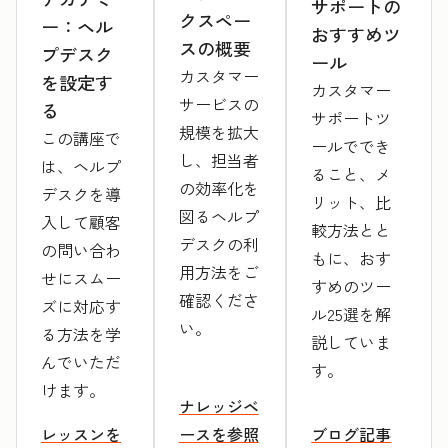
サポートの
クスペー
ー：ヘル
おすすめツ
スの概要
プデスク
ール
カスタマー
を設定す
カスタマー
サービスの
る
サポートツ
規模を拡大
この講座で
ールででき
し、担当者
は、ヘルプ
ること、メ
の効率化を
デスクを導
リット、比
図るヘルプ
入して顧客
較方法とと
デスクの利
の問い合わ
もに、おす
用方法をご
せにスムー
すめのツー
確認くださ
ズに対応す
ル25選を解
い。
る方法を学
説していま
んでいただ
す。
けます。
ナレッジベ
レッスンを
ースを参照
ブログ記事