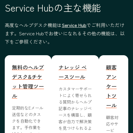
Service Hubの主な機能
高度なヘルプデスク機能は
Service Hub
でご利用いただけ
ます。Service Hubでお使いになれるその他の機能は、以
下をご参照ください。
無料のヘルプ
ナレッジ ベ
顧客
デスク&チケ
ースツール
アン
ット管理ツー
ケー
カスタマーサポー
ル
トツ
トによく寄せられ
る質問からヘルプ
ール
定期的なEメール
記事のナレッジベ
送信などのタス
ースを構築し、顧
顧客対
クを自動化でき
客が自力で解決策
応やサ
ます。手作業を
を見つけられるよ
ービ