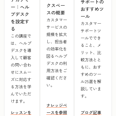
サポートの
クスペー
ー：ヘル
おすすめツ
スの概要
プデスク
ール
カスタマー
を設定す
カスタマー
サービスの
る
サポートツ
規模を拡大
この講座で
ールででき
し、担当者
は、ヘルプ
ること、メ
の効率化を
デスクを導
リット、比
図るヘルプ
入して顧客
較方法とと
デスクの利
の問い合わ
もに、おす
用方法をご
せにスムー
すめのツー
確認くださ
ズに対応す
ル25選を解
い。
る方法を学
説していま
んでいただ
す。
けます。
ナレッジベ
レッスンを
ースを参照
ブログ記事