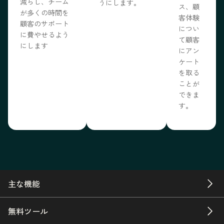
減らし、チーム
うにします。
ス、顧
が多くの時間を
客体験
顧客のサポート
につい
に費やせるよう
て顧客
にします
にアン
ケート
を取る
ことが
できま
す。
主な機能
無料ツール